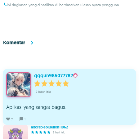
Ini ringkasan yang dihasilkan AI berdasarkan ulasan nyata pengguna.
Komentar
qqqun985077782
2 bulan lalu
Aplikasi yang sangat bagus.
7
1
adorablebluelion11862
3 hari lalu