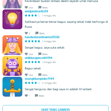
Kecerdasan buatan terbaik dalam sejarah umat manusia.
Like
Balas
wildpinkfox46214
1 minggu lalu
Aplikasinya benar-benar bagus; sayang sekali tidak berfungsi di
Rusia.
2
Balas
handsomeyellowfox39332
1 minggu lalu
Sangat bagus, saya suka sekali.
Like
Balas
oldblueapricot84744
1 minggu lalu
Bagus sekali
Like
Balas
youngbluespider7944
2 minggu lalu
Sangat berguna, dan bagi saya ini adalah AI terbaik.
1
Balas
LIHAT YANG LAINNYA