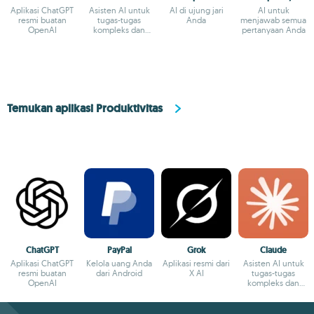
Aplikasi ChatGPT
Asisten AI untuk
AI di ujung jari
AI untuk
resmi buatan
tugas-tugas
Anda
menjawab semua
OpenAI
kompleks dan
pertanyaan Anda
pemecahan soal
kreatif
Temukan aplikasi Produktivitas
ChatGPT
PayPal
Grok
Claude
Aplikasi ChatGPT
Kelola uang Anda
Aplikasi resmi dari
Asisten AI untuk
resmi buatan
dari Android
X AI
tugas-tugas
OpenAI
kompleks dan
pemecahan soal
kreatif