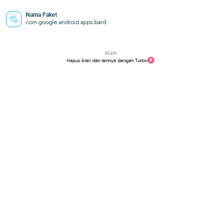
Nama Paket
com.google.android.apps.bard
IKLAN
Hapus iklan dan lainnya dengan Turbo