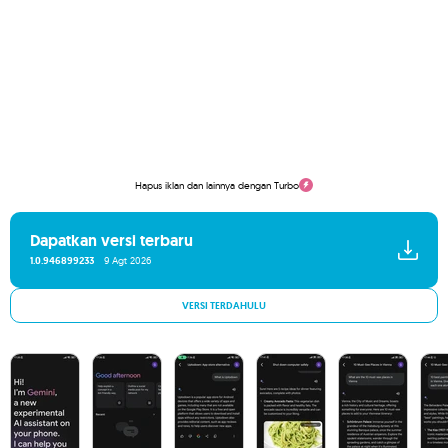
Hapus iklan dan lainnya dengan Turbo
Dapatkan versi terbaru
1.0.946899233
9 Agt 2026
VERSI TERDAHULU