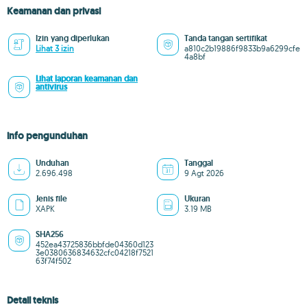
Keamanan dan privasi
Izin yang diperlukan
Tanda tangan sertifikat
Lihat 3 izin
a810c2b19886f9833b9a6299cfe
4a8bf
Lihat laporan keamanan dan
antivirus
info pengunduhan
Unduhan
Tanggal
2.696.498
9 Agt 2026
Jenis file
Ukuran
XAPK
3.19 MB
SHA256
452ea43725836bbfde04360d123
3e0380636834632cfc04218f7521
63f74f502
Detail teknis