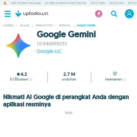
ARES: THE IRON VANGUARD
MY HERO ACADEMIA UNITED SURVIVAL
TICKET HERO
APLIKASI VPN
BATTLE 
ANDROID
/
APLIKASI
/
PRODUKTIVITAS
/
PERSONAL
/
GOOGLE GEMINI
Google Gemini
1.0.946899233
Google LLC
4.2
2.7 M
6,135
ulasan
unduhan
keamanan
Nikmati AI Google di perangkat Anda dengan
aplikasi resminya
IKLAN